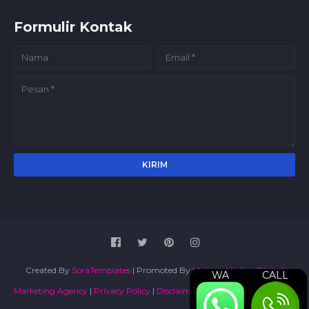
Formulir Kontak
Created By
SoraTemplates
| Promoted By
Maboor Media - Digital
WA
CALL
Marketing Agency
|
Privacy Policy
|
Disclaimer
|
Terms and Conditions
|