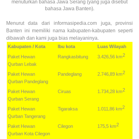
menuturkan bahasa Jawa Serang (yang juga disebut
bahasa Jawa Banten).
Menurut data dari informasipedia.com juga, provinsi
Banten ini memiliki nama kabupaten-kabupaten seperti
dibawah dan kami juga bias melayaninya.
Kabupaten / Kota
Ibu kota
Luas Wilayah
2
3.426,56 km
Paket Hewan
Rangkasbitung
Qurban
Lebak
2
2.746,89 km
Paket Hewan
Pandeglang
Qurban
Pandeglang
2
1.734,28 km
Paket Hewan
Ciruas
Qurban
Serang
2
1.011,86 km
Paket Hewan
Tigaraksa
Qurban
Tangerang
2
175,5 km
Paket Hewan
Cilegon
Qurban
Kota Cilegon