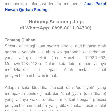
memberikan informasi terbaru mengenai
Jual Paket
Hewan Qurban Serang
!
(Hubungi Sekarang Juga
di WhatsApp: 0895-6011-94700)
Tentang Qurban
Secara etimologi, kata
qurban
berasal dari bahasa Arab
qariba – yaqrabu – qurban wa qurbanan wa qirbanan,
yang artinya dekat (Ibn Manzhur: 1992:1:662;
Munawir:1984:1185). Dalam kata lain, qurban artinya
mendekatkan diri kepada Allah melalui ritual
penyembelihan hewan ternak.
Adapun kata Iduladha muncul dari “udhhiyah” yang
merupakan bentuk jamak dari “dhahiyyah” (dari dhaha)
yang artinya waktu dhuha. Ini terkait dengan prosesi
penyembelihan qurban yang dilaksanakan usai shalat