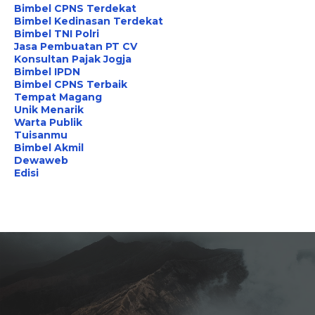
Bimbel CPNS Terdekat
Bimbel Kedinasan Terdekat
Bimbel TNI Polri
Jasa Pembuatan PT CV
Konsultan Pajak Jogja
Bimbel IPDN
Bimbel CPNS Terbaik
Tempat Magang
Unik Menarik
Warta Publik
Tuisanmu
Bimbel Akmil
Dewaweb
Edisi