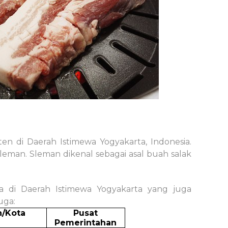
n di Daerah Istimewa Yogyakarta, Indonesia.
leman. Sleman dikenal sebagai asal buah salak
a di Daerah Istimewa Yogyakarta yang juga
uga:
n/Kota
Pusat
Pemerintahan