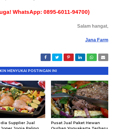
uga! WhatsApp: 0895-6011-94700)
Salam hangat,
Jana Farm
IN MENYUKAI POSTINGAN INI
dia Supplier Jual
Pusat Jual Paket Hewan
Joper Jogja Paling
Qurban Yogyakarta Terbaru