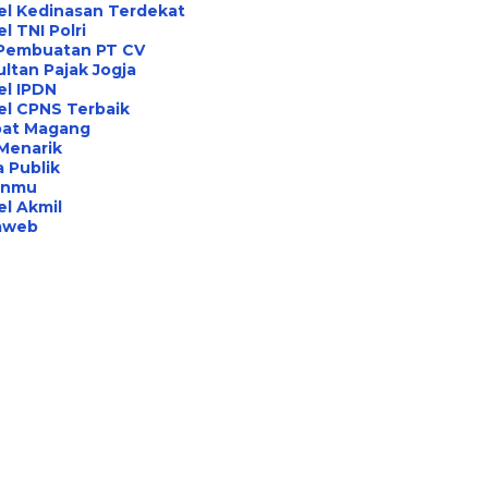
el Kedinasan Terdekat
l TNI Polri
 Pembuatan PT CV
ltan Pajak Jogja
el IPDN
el CPNS Terbaik
at Magang
Menarik
 Publik
anmu
l Akmil
aweb