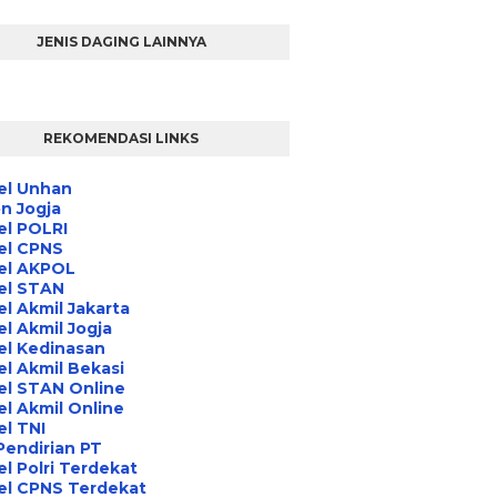
JENIS DAGING LAINNYA
REKOMENDASI LINKS
el Unhan
n Jogja
el POLRI
el CPNS
el AKPOL
el STAN
l Akmil Jakarta
l Akmil Jogja
el Kedinasan
l Akmil Bekasi
el STAN Online
l Akmil Online
l TNI
Pendirian PT
l Polri Terdekat
el CPNS Terdekat