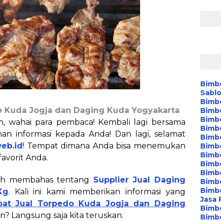
Bimb
Sablo
Bimb
do Kuda Jogja dan Daging Kuda Yogyakarta
Bimb
Bimb
am, wahai para pembaca! Kembali lagi bersama
Bimb
n informasi kepada Anda! Dan lagi, selamat
Bimbe
web.id
! Tempat dimana Anda bisa menemukan
Bimbe
Bimb
favorit Anda.
Bimbe
Bimb
ah membahas tentang
Supplier Jual Daging
Bimbe
Bimbe
Kg
. Kali ini kami memberikan informasi yang
Jasa 
at Jual Torpedo Kuda Jogja dan Daging
Bimbe
n? Langsung saja kita teruskan.
Bimb