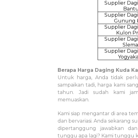
Supplier Dag
Bantu
Supplier Dag
Gunung K
Supplier Dag
Kulon P
Supplier Dag
Slem
Supplier Dag
Yogyaka
Berapa Harga Daging Kuda K
Untuk harga, Anda tidak perl
sampaikan tadi, harga kami san
tahun. Jadi sudah kami ja
memuaskan.
Kami siap mengantar di area te
dan bervariasi. Anda sekarang s
dipertanggung jawabkan dan
tunggu apa lagi? Kami tunggu 