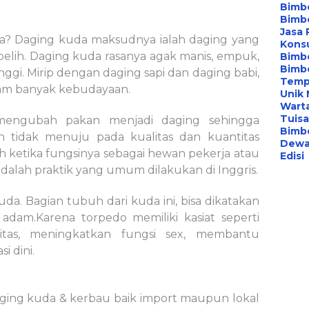
Bimb
Bimbe
Jasa
a? Daging kuda maksudnya ialah daging yang
Konsu
belih. Daging kuda rasanya agak manis, empuk,
Bimb
Bimb
nggi. Mirip dengan daging sapi dan daging babi,
Temp
lam banyak kebudayaan.
Unik 
Warta
Tuis
mengubah pakan menjadi daging sehingga
Bimbe
 tidak menuju pada kualitas dan kuantitas
Dew
h ketika fungsinya sebagai hewan pekerja atau
Edisi
dalah praktik yang umum dilakukan di Inggris.
a. Bagian tubuh dari kuda ini, bisa dikatakan
dam.Karena torpedo memiliki kasiat seperti
litas, meningkatkan fungsi sex, membantu
i dini.
ng kuda & kerbau baik import maupun lokal