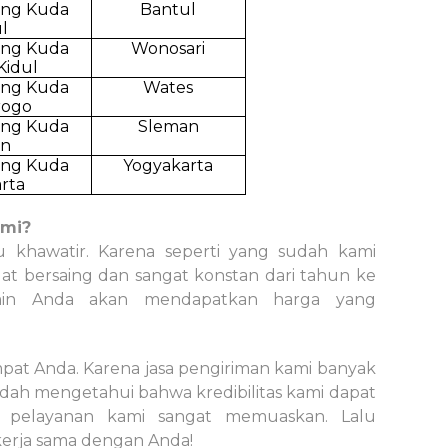
ing
Kuda
Bantul
l
ing
Kuda
Wonosari
idul
ing
Kuda
Wates
rogo
ing
Kuda
Sleman
an
ing
Kuda
Yogyakarta
rta
ami?
u khawatir. Karena seperti yang sudah kami
gat bersaing dan sangat konstan dari tahun ke
min Anda akan mendapatkan harga yang
mpat Anda. Karena jasa pengiriman kami banyak
udah mengetahui bahwa kredibilitas kami dapat
 pelayanan kami sangat memuaskan. Lalu
kerja sama dengan Anda!