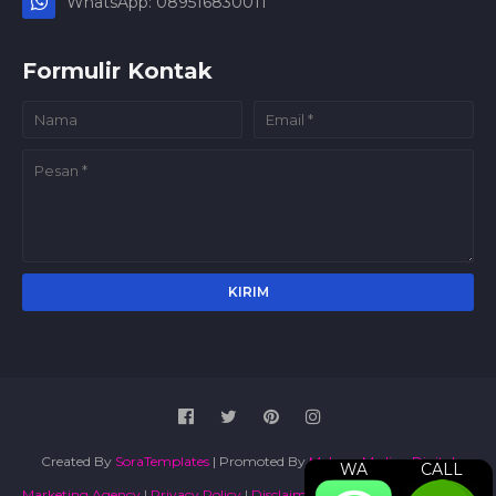
WhatsApp: 089516830011
Formulir Kontak
Created By
SoraTemplates
| Promoted By
Maboor Media - Digital
WA
CALL
Marketing Agency
|
Privacy Policy
|
Disclaimer
|
Terms and Conditions
|