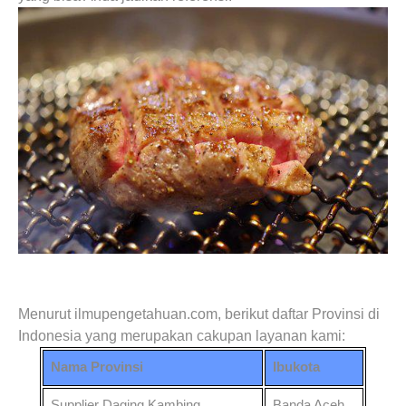
Menurut ilmupengetahuan.com, berikut daftar Provinsi di
Indonesia yang merupakan cakupan layanan kami:
Nama Provinsi
Ibukota
Supplier Daging Kambing
Banda Aceh