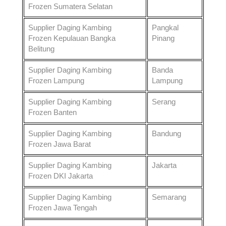
Frozen
Sumatera Selatan
Supplier Daging Kambing
Pangkal
Frozen
Kepulauan Bangka
Pinang
Belitung
Supplier Daging Kambing
Banda
Frozen
Lampung
Lampung
Supplier Daging Kambing
Serang
Frozen
Banten
Supplier Daging Kambing
Bandung
Frozen
Jawa Barat
Supplier Daging Kambing
Jakarta
Frozen
DKI Jakarta
Supplier Daging Kambing
Semarang
Frozen
Jawa Tengah