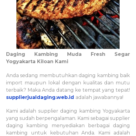
Daging Kambing Muda Fresh Segar
Yogyakarta Kiloan Kami
Anda sedang membutuhkan daging kambing baik
import maupun lokal dengan kualitas dan mutu
terbaik? Maka Anda datang ke tempat yang tepat!
supplierjualdaging.web.id
adalah jawabannya!
Kami adalah supplier daging kambing Yogyakarta
yang sudah berpengalaman. Kami sebagai supplier
daging kambing menyediakan berbagai daging
kambing untuk kebutuhan Anda. Kami adalah